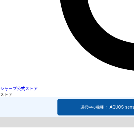
シャープ公式ストア
ストア
AQUOS sen
選択中の機種 ：