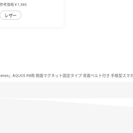
用 背面...
参考価格￥1,980
レザー
n Series」AQUOS R8用 側面マグネット固定タイプ 背面ベルト付き 手帳型ス