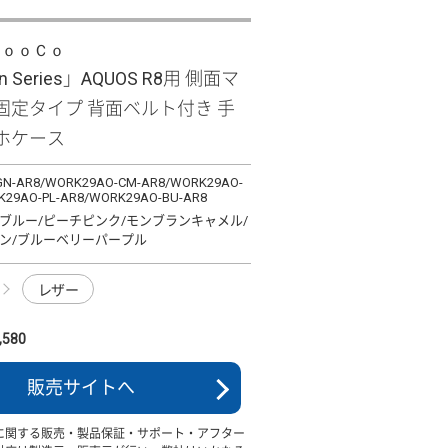
ＬｏｏＣｏ
n Series」AQUOS R8用 側面マ
固定タイプ 背面ベルト付き 手
ホケース
N-AR8/WORK29AO-CM-AR8/WORK29AO-
K29AO-PL-AR8/WORK29AO-BU-AR8
ブルー/ピーチピンク/モンブランキャメル/
ン/ブルーベリーパープル
レザー
580
販売サイトへ
に関する販売・製品保証・サポート・アフター