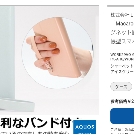
株式会社
「Macaro
グネット
帳型スマ
WORK29AO-G
PK-AR8/WOR
シャーベット
アイスグリー
ケース
参考価格￥2,
ご注意：製品