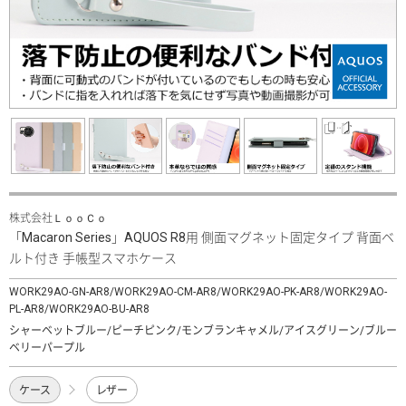
株式会社ＬｏｏＣｏ
「Macaron Series」AQUOS R8用 側面マグネット固定タイプ 背面ベ
ルト付き 手帳型スマホケース
WORK29AO-GN-AR8/WORK29AO-CM-AR8/WORK29AO-PK-AR8/WORK29AO-
PL-AR8/WORK29AO-BU-AR8
シャーベットブルー/ピーチピンク/モンブランキャメル/アイスグリーン/ブルー
ベリーパープル
ケース
レザー