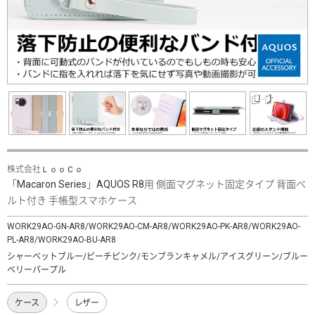
株式会社ＬｏｏＣｏ
「Macaron Series」AQUOS R8用 側面マグネット固定タイプ 背面ベ
ルト付き 手帳型スマホケース
WORK29AO-GN-AR8/WORK29AO-CM-AR8/WORK29AO-PK-AR8/WORK29AO-
PL-AR8/WORK29AO-BU-AR8
シャーベットブルー/ピーチピンク/モンブランキャメル/アイスグリーン/ブルー
ベリーパープル
ケース
レザー