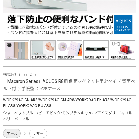
株式会社ＬｏｏＣｏ
「Macaron Series」AQUOS R8用 側面マグネット固定タイプ 背面ベ
ルト付き 手帳型スマホケース
WORK29AO-GN-AR8/WORK29AO-CM-AR8/WORK29AO-PK-AR8/WORK29AO-
PL-AR8/WORK29AO-BU-AR8
シャーベットブルー/ピーチピンク/モンブランキャメル/アイスグリーン/ブルー
ベリーパープル
ケース
レザー