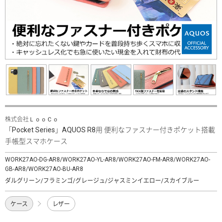
株式会社ＬｏｏＣｏ
「Pocket Series」AQUOS R8用 便利なファスナー付きポケット搭載
手帳型スマホケース
WORK27AO-DG-AR8/WORK27AO-YL-AR8/WORK27AO-FM-AR8/WORK27AO-
GB-AR8/WORK27AO-BU-AR8
ダルグリーン/フラミンゴ/グレージュ/ジャスミンイエロー/スカイブルー
ケース
レザー