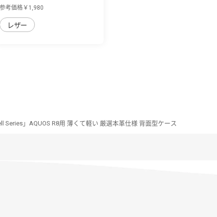
用 背面...
参考価格￥1,980
レザー
Shell Series」AQUOS R8用 薄くて軽い 厳選本革仕様 背面型ケース