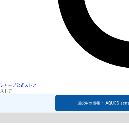
シャープ公式ストア
ストア
AQUOS sen
選択中の機種 ：