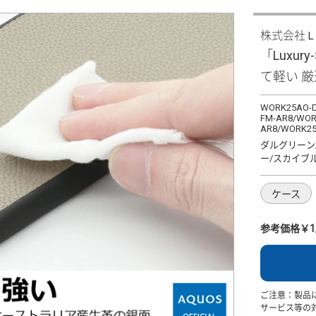
株式会社
「Luxury
て軽い 
WORK25AO-D
FM-AR8/WOR
AR8/WORK25
ダルグリーン
ー/スカイブ
ケース
参考価格￥1,
ご注意：製品
サービス等の