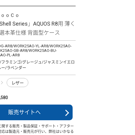
ＬｏｏＣｏ
-Shell Series」AQUOS R8用 薄く
厳選本革仕様 背面型ケース
G-AR8/WORK25AO-YL-AR8/WORK25AO-
K25AO-GB-AR8/WORK25AO-BU-
AO-PL-AR8
/フラミンゴ/グレージュ/ジャスミンイエロ
ルー/ラベンダー
レザー
580
販売サイトへ
に関する販売・製品保証・サポート・アフター
対応は製造元・販売元が行い、弊社はいかなる