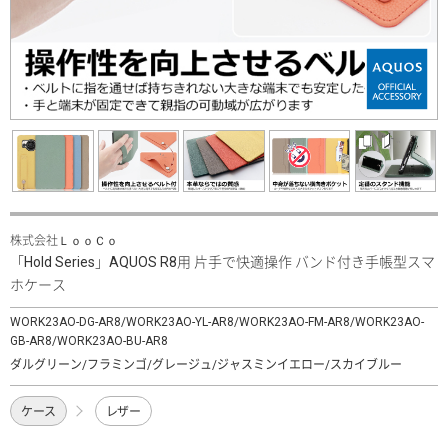
株式会社ＬｏｏＣｏ
「Hold Series」AQUOS R8用 片手で快適操作 バンド付き手帳型スマ
ホケース
WORK23AO-DG-AR8/WORK23AO-YL-AR8/WORK23AO-FM-AR8/WORK23AO-
GB-AR8/WORK23AO-BU-AR8
ダルグリーン/フラミンゴ/グレージュ/ジャスミンイエロー/スカイブルー
ケース
レザー