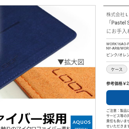
株式会社
「Pastel
にお手入
WORK16AO-P
NY-AR8/WOR
ピンク/オレ
ケース
参考価格￥2,
ご注意：製品
サービス等の
責任も負いま
せいただきま