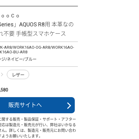
ＬｏｏＣｏ
 Series」AQUOS R8用 本革なの
れ不要 手帳型スマホケース
K-AR8/WORK16AO-OG-AR8/WORK16AO-
K16AO-BU-AR8
ンジ/ネイビー/ブルー
レザー
580
販売サイトへ
に関する販売・製品保証・サポート・アフター
対応は製造元・販売元が行い、弊社はいかなる
せん。詳しくは、製造元・販売元にお問い合わ
すようお願いいたします。