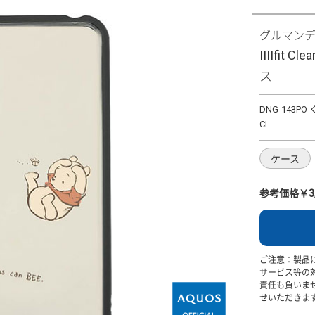
グルマン
IIIIfit 
ス
DNG-143P
CL
ケース
参考価格￥3,
ご注意：製品
サービス等の
責任も負いま
せいただきま