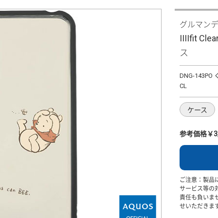
グルマン
IIIIfit 
ス
DNG-143P
CL
ケース
参考価格￥3,
ご注意：製品
サービス等の
責任も負いま
せいただきま