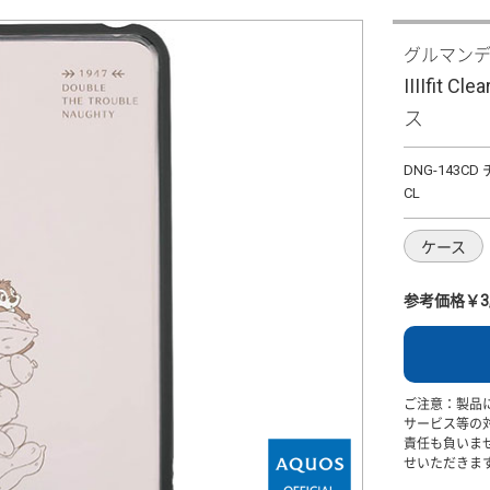
グルマン
IIIIfit 
ス
DNG-143C
CL
ケース
参考価格￥3,
ご注意：製品
サービス等の
責任も負いま
せいただきま