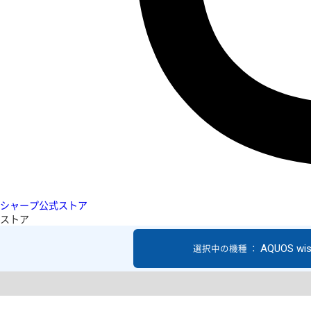
シャープ公式ストア
ストア
AQUOS wi
選択中の機種 ：