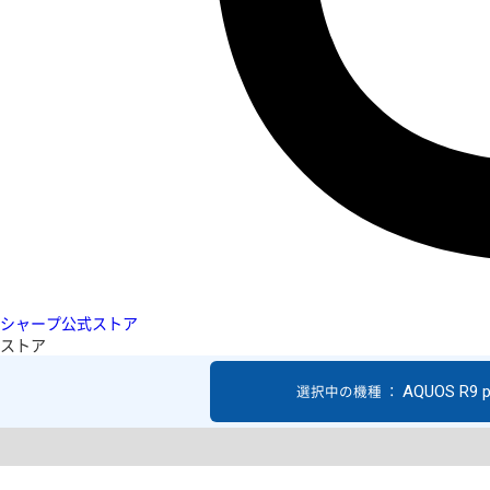
シャープ公式ストア
ストア
AQUOS R9 p
選択中の機種 ：