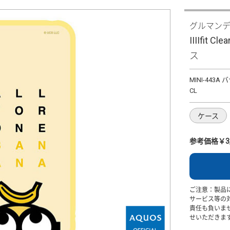
グルマン
IIIIfit 
ス
MINI-443A 
CL
ケース
参考価格￥3,
ご注意：製品
サービス等の
責任も負いま
せいただきま