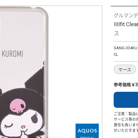
グルマン
IIIIfit 
ス
SANG-334K
CL
ケース
参考価格￥3,
ご注意：製品
サービス等の
責任も負いま
せいただきま