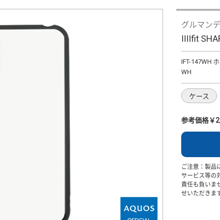
グルマン
IIIIfit
IFT-147WH
WH
ケース
参考価格￥2,
ご注意：製品
サービス等の
責任も負いま
せいただきま