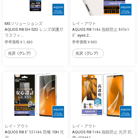
MSソリューションズ
レイ・アウト
AQUOS R8 SH-52D レンズ保護ガ
AQUOS R8 ﾌｨﾙﾑ 指紋防止 ｶﾒﾗﾚﾝ
ラスフィ...
ｽﾞ eyes 2...
参考価格￥1,480
参考価格￥880
光沢（グレア）
光沢（グレア）
レイ・アウト
レイ・アウト
AQUOS R8 ｶﾞﾗｽﾌｨﾙﾑ 防埃 10H 光
AQUOS R8 ﾌｨﾙﾑ 指紋防止 光沢 抗
沢
菌･抗ｳｲﾙｽ