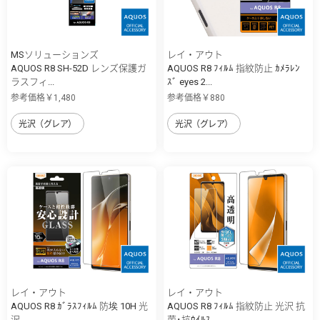
MSソリューションズ
レイ・アウト
AQUOS R8 SH-52D レンズ保護ガ
AQUOS R8 ﾌｨﾙﾑ 指紋防止 ｶﾒﾗﾚﾝ
ラスフィ...
ｽﾞ eyes 2...
参考価格￥1,480
参考価格￥880
光沢（グレア）
光沢（グレア）
レイ・アウト
レイ・アウト
AQUOS R8 ｶﾞﾗｽﾌｨﾙﾑ 防埃 10H 光
AQUOS R8 ﾌｨﾙﾑ 指紋防止 光沢 抗
沢
菌･抗ｳｲﾙｽ