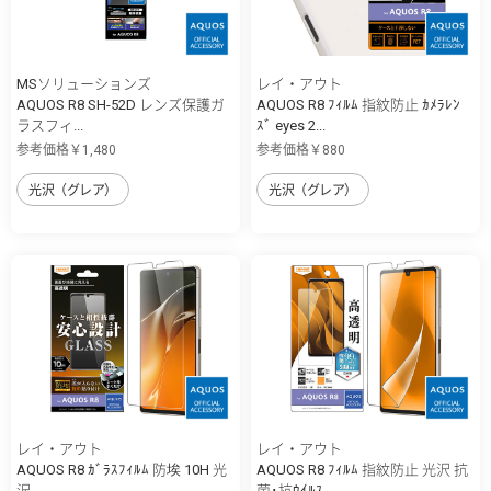
MSソリューションズ
レイ・アウト
AQUOS R8 SH-52D レンズ保護ガ
AQUOS R8 ﾌｨﾙﾑ 指紋防止 ｶﾒﾗﾚﾝ
ラスフィ...
ｽﾞ eyes 2...
参考価格￥1,480
参考価格￥880
光沢（グレア）
光沢（グレア）
レイ・アウト
レイ・アウト
AQUOS R8 ｶﾞﾗｽﾌｨﾙﾑ 防埃 10H 光
AQUOS R8 ﾌｨﾙﾑ 指紋防止 光沢 抗
沢
菌･抗ｳｲﾙｽ