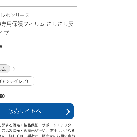
テレホンリース
 R8専用保護フィルム さらさら反
イプ
8
ルム
（アンチグレア）
80
販売サイトへ
に関する販売・製品保証・サポート・アフター
対応は製造元・販売元が行い、弊社はいかなる
せん。詳しくは、製造元・販売元にお問い合わ