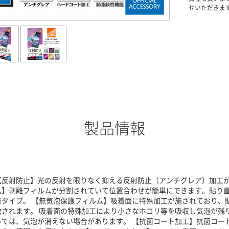
せいただきま
製品情報
【反射防止】光の反射を限りなく抑える反射防止（アンチグレア）加工が
ム】剥離フィルムが分割されていて位置合わせが簡単にできます。貼り
着タイプ。 【無気泡保護フィルム】吸着面に特殊加工が施されており、
散されます。 吸着面の特殊加工により小さなホコリ等を吸収し気泡が残
っては、気泡が消えない場合があります。 【抗菌コート加工】抗菌コー