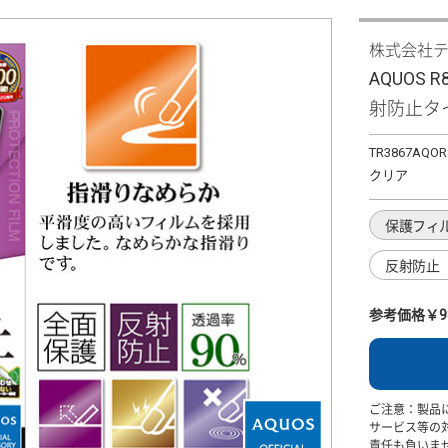
株式会社
AQUOS
射防止タ
TR3867AQOR
クリア
保護フィ
反射防止
参考価格￥9
ご注意：製品
サービス等の
責任も負いま