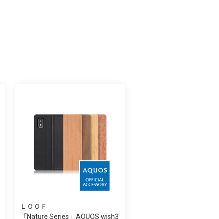
ＬＯＯＦ
「Nature Series」AQUOS wish3