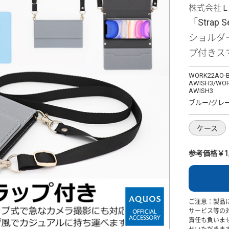
株式会社
「Strap 
ショルダ
プ付きス
WORK22AO-B
AWISH3/WOR
AWISH3
ブルー/グレ
ケース
参考価格￥1,
ご注意：製品
サービス等の
責任も負いま