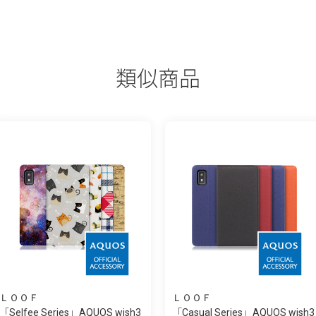
類似商品
ＬＯＯＦ
ＬＯＯＦ
「Selfee Series」AQUOS wish3
「Casual Series」AQUOS wish3