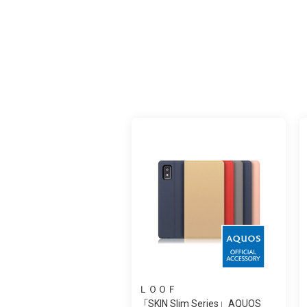
ＬＯＯＦ
「SKIN Slim Series」AQUOS