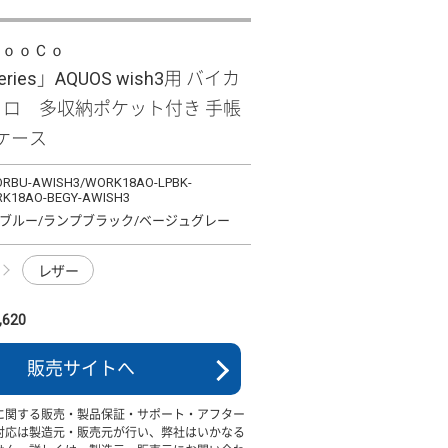
ＬｏｏＣｏ
Series」AQUOS wish3用 バイカ
トロ 多収納ポケット付き 手帳
ケース
RBU-AWISH3/WORK18AO-LPBK-
K18AO-BEGY-AWISH3
ブルー/ランプブラック/ベージュグレー
レザー
620
販売サイトへ
に関する販売・製品保証・サポート・アフター
対応は製造元・販売元が行い、弊社はいかなる