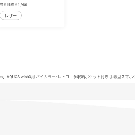
wish3用 背...
参考価格￥1,980
レザー
Series」AQUOS wish3用 バイカラー×レトロ 多収納ポケット付き 手帳型スマ