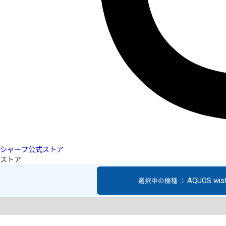
シャープ公式ストア
ストア
AQUOS wis
選択中の機種 ：