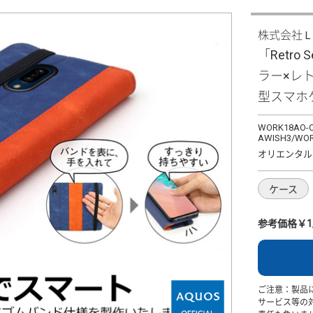
株式会社
「Retro 
ラー×レ
型スマホ
WORK18AO-O
AWISH3/WOR
オリエンタル
ケース
参考価格￥1,
ご注意：製品
サービス等の