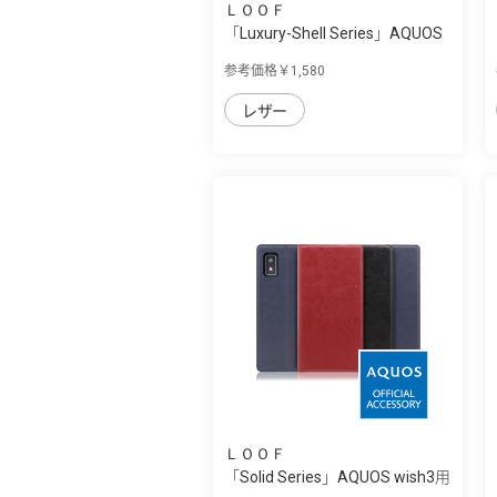
ＬＯＯＦ
「Luxury-Shell Series」AQUOS
wish3用 ...
参考価格￥1,580
レザー
ＬＯＯＦ
「Solid Series」AQUOS wish3用