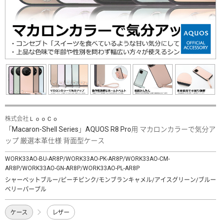
株式会社ＬｏｏＣｏ
「Macaron-Shell Series」AQUOS R8 Pro用 マカロンカラーで気分ア
ップ 厳選本革仕様 背面型ケース
WORK33AO-BU-AR8P/WORK33AO-PK-AR8P/WORK33AO-CM-
AR8P/WORK33AO-GN-AR8P/WORK33AO-PL-AR8P
シャーベットブルー/ピーチピンク/モンブランキャメル/アイスグリーン/ブルー
ベリーパープル
ケース
レザー