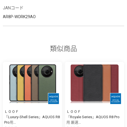
JANコード
AR8P-WORK29AO
類似商品
ＬＯＯＦ
ＬＯＯＦ
「Luxury-Shell Series」AQUOS R8
「Royale Series」AQUOS R8 Pro
Pro用...
用 厳選...