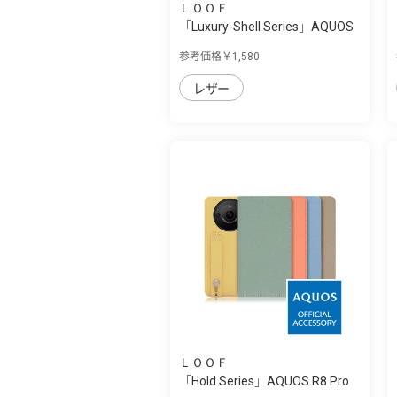
ＬＯＯＦ
「Luxury-Shell Series」AQUOS
R8 Pro用...
参考価格￥1,580
レザー
ＬＯＯＦ
「Hold Series」AQUOS R8 Pro