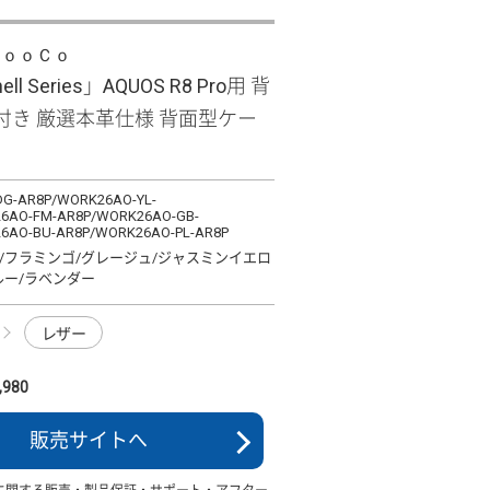
ＬｏｏＣｏ
ell Series」AQUOS R8 Pro用 背
付き 厳選本革仕様 背面型ケー
G-AR8P/WORK26AO-YL-
6AO-FM-AR8P/WORK26AO-GB-
6AO-BU-AR8P/WORK26AO-PL-AR8P
/フラミンゴ/グレージュ/ジャスミンイエロ
ルー/ラベンダー
レザー
980
販売サイトへ