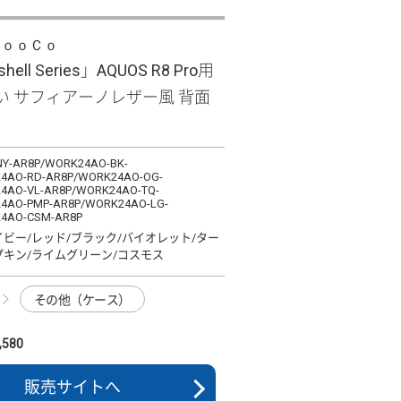
ＬｏｏＣｏ
shell Series」AQUOS R8 Pro用
い サフィアーノレザー風 背面
Y-AR8P/WORK24AO-BK-
4AO-RD-AR8P/WORK24AO-OG-
4AO-VL-AR8P/WORK24AO-TQ-
4AO-PMP-AR8P/WORK24AO-LG-
4AO-CSM-AR8P
イビー/レッド/ブラック/バイオレット/ター
プキン/ライムグリーン/コスモス
その他（ケース）
580
販売サイトへ