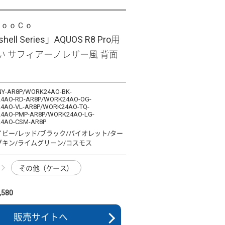
ＬｏｏＣｏ
shell Series」AQUOS R8 Pro用
い サフィアーノレザー風 背面
Y-AR8P/WORK24AO-BK-
4AO-RD-AR8P/WORK24AO-OG-
4AO-VL-AR8P/WORK24AO-TQ-
4AO-PMP-AR8P/WORK24AO-LG-
4AO-CSM-AR8P
イビー/レッド/ブラック/バイオレット/ター
プキン/ライムグリーン/コスモス
その他（ケース）
580
販売サイトへ