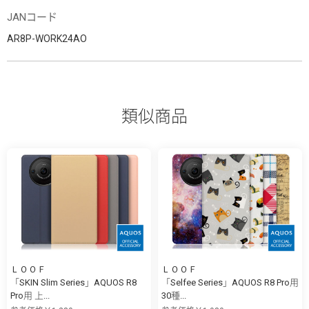
JANコード
AR8P-WORK24AO
類似商品
ＬＯＯＦ
ＬＯＯＦ
「SKIN Slim Series」AQUOS R8
「Selfee Series」AQUOS R8 Pro用
Pro用 上...
30種...