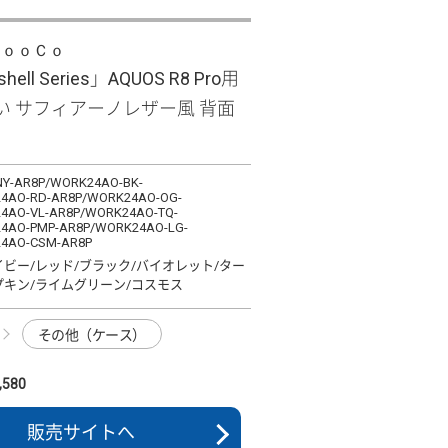
ＬｏｏＣｏ
shell Series」AQUOS R8 Pro用
い サフィアーノレザー風 背面
Y-AR8P/WORK24AO-BK-
4AO-RD-AR8P/WORK24AO-OG-
4AO-VL-AR8P/WORK24AO-TQ-
4AO-PMP-AR8P/WORK24AO-LG-
4AO-CSM-AR8P
イビー/レッド/ブラック/バイオレット/ター
プキン/ライムグリーン/コスモス
その他（ケース）
580
販売サイトへ