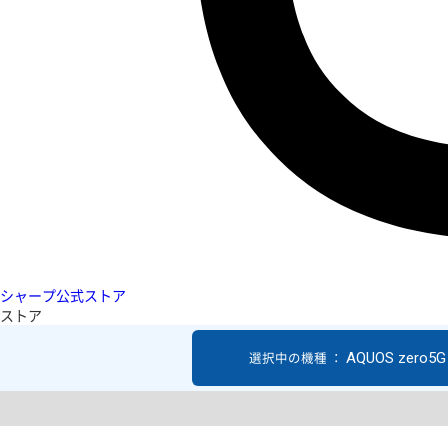
シャープ公式ストア
ストア
AQUOS zero5G 
選択中の機種 ：