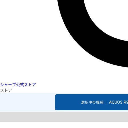
シャープ公式ストア
ストア
AQUOS R
選択中の機種 ：