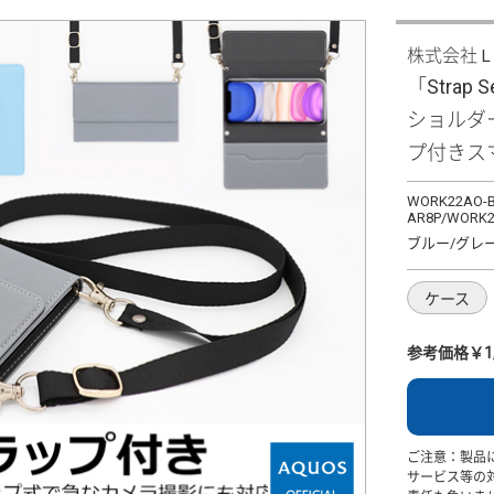
株式会社
「Strap 
ショルダ
プ付きス
WORK22AO-B
AR8P/WORK2
ブルー/グレ
ケース
参考価格￥1,
ご注意：製品
サービス等の