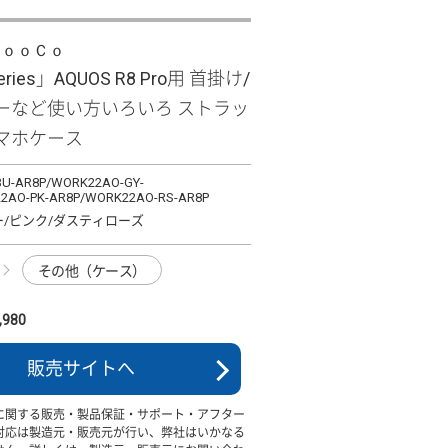
ＬｏｏＣｏ
Series」AQUOS R8 Pro用 首掛け/
ーなど使い方いろいろ ストラッ
マホケース
U-AR8P/WORK22AO-GY-
2AO-PK-AR8P/WORK22AO-RS-AR8P
ー/ピンク/ダスティローズ
その他（ケース）
980
販売サイトへ
に関する販売・製品保証・サポート・アフター
対応は製造元・販売元が行い、弊社はいかなる