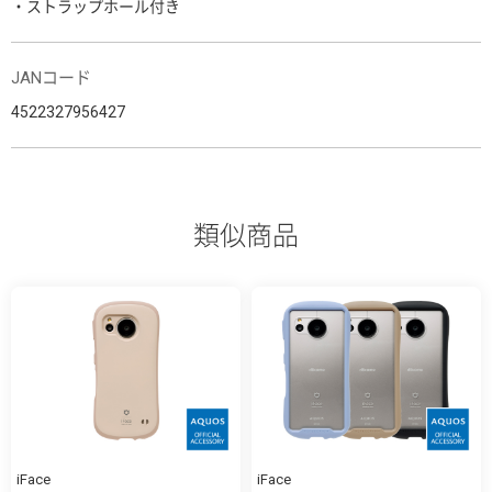
・ストラップホール付き
JANコード
4522327956427
類似商品
iFace
iFace