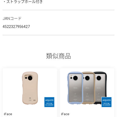
・ストラップホール付き
JANコード
4522327956427
類似商品
iFace
iFace