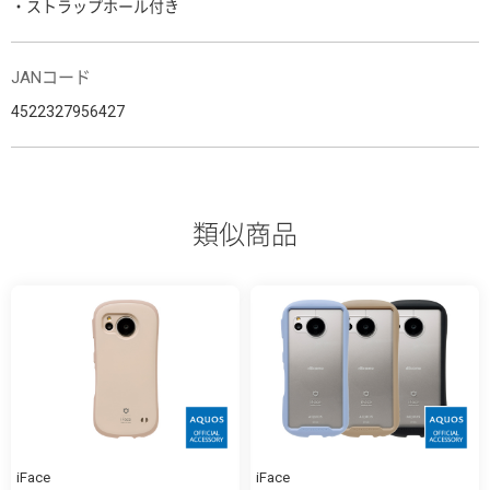
・ストラップホール付き
JANコード
4522327956427
類似商品
iFace
iFace