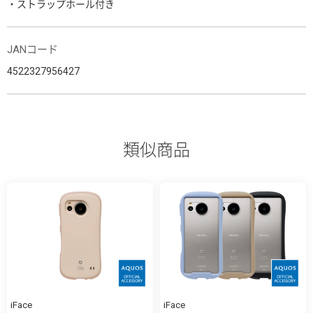
・ストラップホール付き
JANコード
4522327956427
類似商品
iFace
iFace