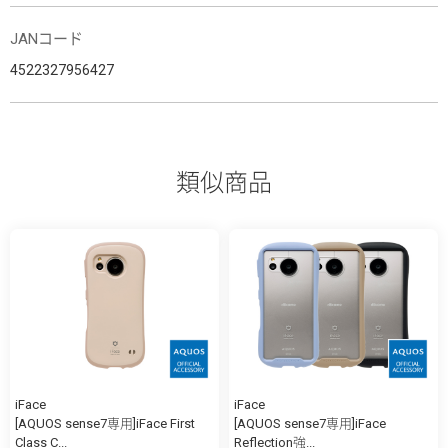
JANコード
4522327956427
類似商品
iFace
iFace
[AQUOS sense7専用]iFace First
[AQUOS sense7専用]iFace
Class C...
Reflection強...