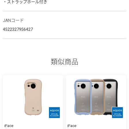
・ストラップホール付き
JANコード
4522327956427
類似商品
iFace
iFace