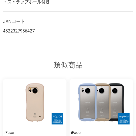
・ストラップホール付き
JANコード
4522327956427
類似商品
iFace
iFace