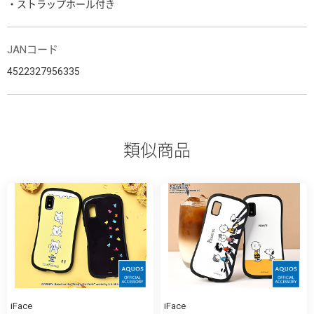
・ストラップホール付き
JANコード
4522327956335
類似商品
iFace
iFace