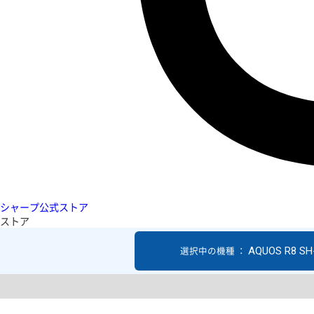
シャープ公式ストア
ストア
AQUOS R8 SH
選択中の機種 ：