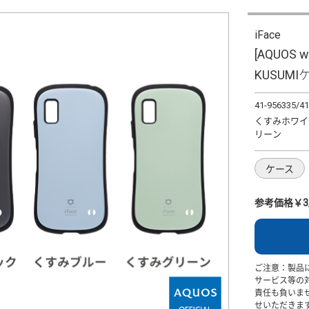
iFace
[AQUOS w
KUSUMI
41-956335/41
くすみホワイ
リーン
ケース
参考価格￥3,
ご注意：製品
サービス等の
責任も負いま
せいただきま