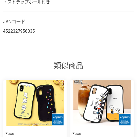
・ストラップホール付き
JANコード
4522327956335
類似商品
iFace
iFace