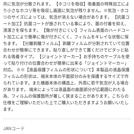
共に気泡が分散されます。 【ホコリを吸収】吸着面の特殊加工によ
り小さなホコリ等を吸収し画面に気泡が残りません。※気泡・ホコ
リのサイズによっては、気泡が消えない場合があります。 【抗菌コ
ート加工】抗菌コートが施されている事により、菌の付着を抑え、
清潔さを保ちます。 【傷が付きにくい】フィルム表面のハードコー
ト加工により簡単に傷が付きにくく、フィルムをキレイな状態に保
ちます。 【分離剥離フィルム】剥離フィルムが分割されていて位置
合わせが簡単にできます。貼り直しができて置くだけでピタッと貼
れる吸着タイプ。 【ジョイントマーカー】お手持ちのケーブルを使
って貼り付けの位置合わせが簡単に出来る「ジョイントマーカー」
対応。 ※※【液晶保護フィルムの形状について】本製品の液晶保護
フィルムの形状は、端末本体の平面部分のみを保護するサイズで作
られています。また機器本体の構造上、外周に若干気泡が入る場合
があります。 端末によっては液晶面の曲面部分が広範囲にわたる
為、フィルムの保護箇所が著しく狭まることがあります。こちらの
仕様をご理解いただいた上でご購入いただきますようお願いいたし
ます。
JANコード