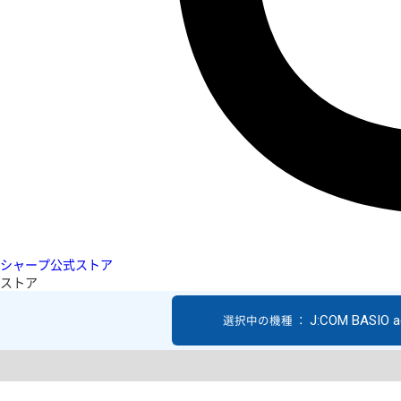
シャープ公式ストア
ストア
J:COM BASIO a
選択中の機種 ：