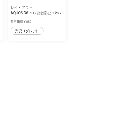
レイ・アウト
AQUOS R8 ﾌｨﾙﾑ 指紋防止 ｶﾒﾗﾚﾝ
ｽﾞ eyes 2...
参考価格￥880
光沢（グレア）