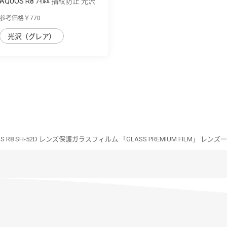
AQUOS R8 ﾌｨﾙﾑ 指紋防止 光沢
抗菌･抗ｳｲﾙｽ
参考価格￥770
光沢（グレア）
S R8 SH-52D レンズ保護ガラスフィルム 「GLASS PREMIUM FILM」 レ