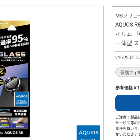
MSソリュ
AQUOS 
ィルム 「G
一体型 ス
LN-23SQ3FG
保護フィ
参考価格￥1,
ご注意：製品
サービス等の
責任も負いま
せいただきま