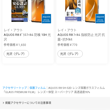
レイ・アウト
レイ・アウト
AQUOS R8 ｶﾞﾗｽﾌｨﾙﾑ 防埃 10H 光
AQUOS R8 ﾌｨﾙﾑ 指紋防止 光沢 抗
沢
菌･抗ｳｲﾙｽ
参考価格￥1,650
参考価格￥770
光沢（グレア）
光沢（グレア）
アクセサリートップ
｜
保護フィルム
｜AQUOS R8 SH-52D レンズ保護ガラスフィルム
「GLASS PREMIUM FILM」 レンズ一体型 スーパークリア 高透過度95%
掲載アクセサリーについての注意事項