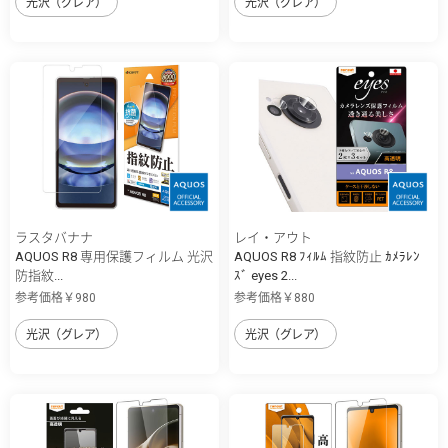
光沢（グレア）
光沢（グレア）
ラスタバナナ
レイ・アウト
AQUOS R8 専用保護フィルム 光沢
AQUOS R8 ﾌｨﾙﾑ 指紋防止 ｶﾒﾗﾚﾝ
防指紋...
ｽﾞ eyes 2...
参考価格￥980
参考価格￥880
光沢（グレア）
光沢（グレア）