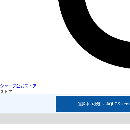
シャープ公式ストア
ストア
AQUOS sen
選択中の機種 ：