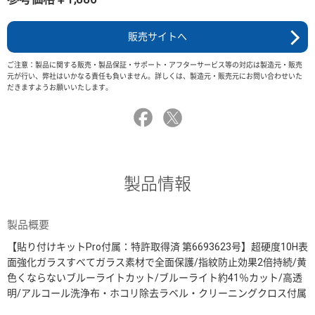
販売サイトへ
ご注意：製品に関する販売・製品保証・サポート・アフターサービス等の対応は製造元・販売
元が行い、弊社はいかなる責任も負いません。詳しくは、製造元・販売元にお問い合わせいた
だきますようお願いいたします。
製品情報
製品概要
【貼り付けキットPro付属：特許取得済 第6693623号】超硬度10H表
面強化ガラスすべてガラス素材で全面保護/指紋防止効果2倍持続/黄
色くならないブルーライトカット/ブルーライト約41％カット/高透
明/アルコール洗浄布・ホコリ除去ラベル・クリーニングクロス付属