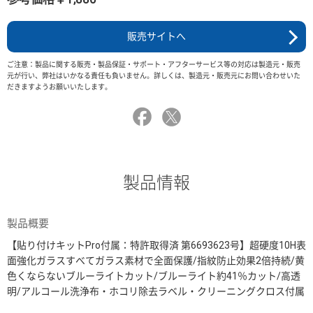
販売サイトへ
ご注意：製品に関する販売・製品保証・サポート・アフターサービス等の対応は製造元・販売
元が行い、弊社はいかなる責任も負いません。詳しくは、製造元・販売元にお問い合わせいた
だきますようお願いいたします。
製品情報
製品概要
【貼り付けキットPro付属：特許取得済 第6693623号】超硬度10H表
面強化ガラスすべてガラス素材で全面保護/指紋防止効果2倍持続/黄
色くならないブルーライトカット/ブルーライト約41％カット/高透
明/アルコール洗浄布・ホコリ除去ラベル・クリーニングクロス付属