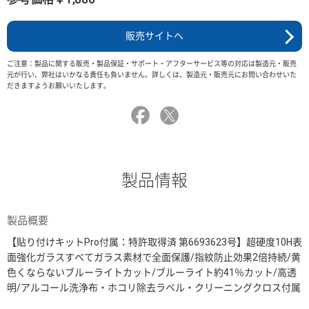
販売サイトへ
ご注意：製品に関する販売・製品保証・サポート・アフターサービス等の対応は製造元・販売
元が行い、弊社はいかなる責任も負いません。詳しくは、製造元・販売元にお問い合わせいた
だきますようお願いいたします。
製品情報
製品概要
【貼り付けキットPro付属：特許取得済 第6693623号】超硬度10H表
面強化ガラスすべてガラス素材で全面保護/指紋防止効果2倍持続/黄
色くならないブルーライトカット/ブルーライト約41％カット/高透
明/アルコール洗浄布・ホコリ除去ラベル・クリーニングクロス付属