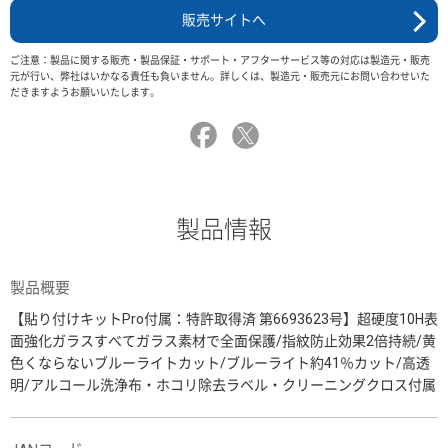
販売サイトへ
ご注意：製品に関する販売・製品保証・サポート・アフターサービス等の対応は製造元・販売
元が行い、弊社はいかなる責任も負いません。詳しくは、製造元・販売元にお問い合わせいた
だきますようお願いいたします。
製品情報
製品概要
【貼り付けキットPro付属：特許取得済 第6693623号】超硬度10H表
面強化ガラスすべてガラス素材で全面保護/指紋防止効果2倍持続/黄
色くならないブルーライトカット/ブルーライト約41％カット/高透
明/アルコール洗浄布・ホコリ除去ラベル・クリーニングクロス付属