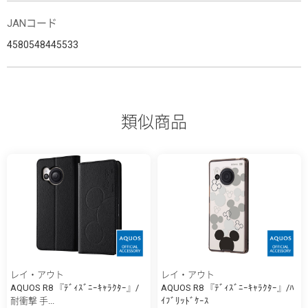
JANコード
4580548445533
類似商品
レイ・アウト
レイ・アウト
AQUOS R8 『ﾃﾞｨｽﾞﾆｰｷｬﾗｸﾀｰ』/
AQUOS R8 『ﾃﾞｨｽﾞﾆｰｷｬﾗｸﾀｰ』/ﾊ
耐衝撃 手...
ｲﾌﾞﾘｯﾄﾞｹｰｽ