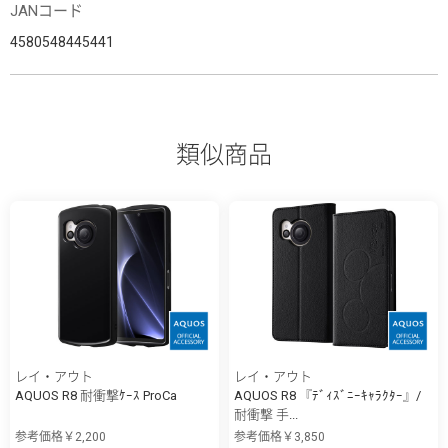
JANコード
4580548445441
類似商品
レイ・アウト
レイ・アウト
AQUOS R8 耐衝撃ｹｰｽ ProCa
AQUOS R8 『ﾃﾞｨｽﾞﾆｰｷｬﾗｸﾀｰ』/
耐衝撃 手...
参考価格￥2,200
参考価格￥3,850