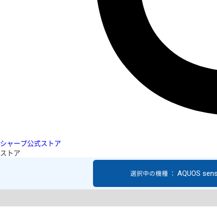
シャープ公式ストア
ストア
AQUOS sen
選択中の機種 ：