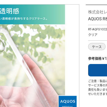
株式会社
AQUOS
RT-AQFS1CC
クリア
ケース
参考価格￥1,
ご注意：製品
サービス等の
責任も負いま
せいただきま